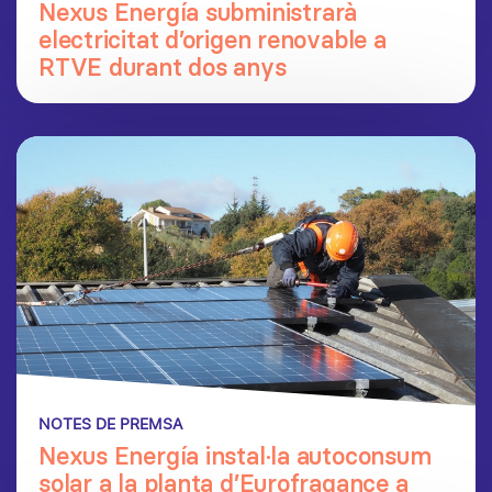
Nexus Energía subministrarà
electricitat d’origen renovable a
RTVE durant dos anys
NOTES DE PREMSA
Nexus Energía instal·la autoconsum
solar a la planta d’Eurofragance a