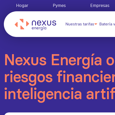
Hogar
Pymes
Empresas
Nuestras tarifas
Batería v
Nexus Energía o
riesgos financie
inteligencia artif