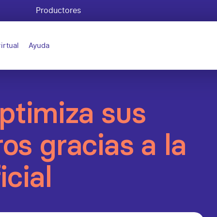
Productores
irtual
Ayuda
ptimiza sus
ros gracias a la
icial