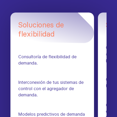
Soluciones de
Ser
flexibilidad
Gener
arbitr
Consultoría de flexibilidad de
parti
demanda.
Gesti
Interconexión de tus sistemas de
flexib
control con el agregador de
demanda.
Obtén
extra
Modelos predictivos de demanda