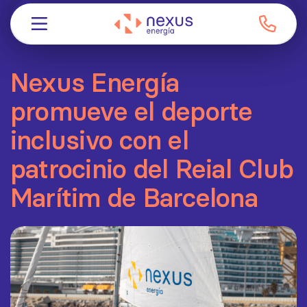
Nexus Energía
promueve el deporte
inclusivo con el
patrocinio del Reial Club
Marítim de Barcelona