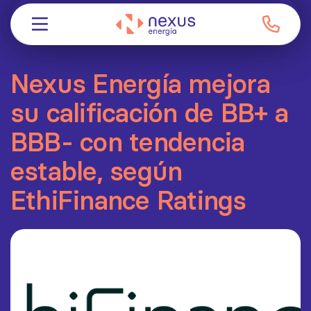
Nexus Energía mejora
su calificación de BB+ a
BBB- con tendencia
estable, según
EthiFinance Ratings