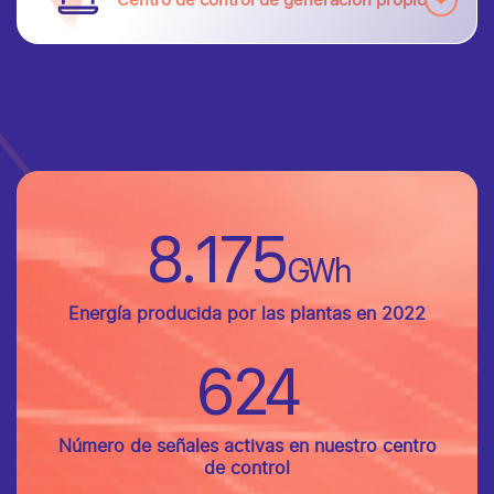
Centro de control de generación propio
8.175
GWh
Energía producida por las plantas en 2022
624
Número de señales activas en nuestro centro
de control