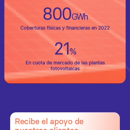
800
GWh
Coberturas físicas y financieras en 2022
21
%
En cuota de mercado de las plantas
fotovoltaicas
Recibe el apoyo de