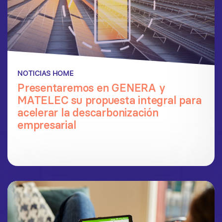
NOTICIAS HOME
Presentaremos en GENERA y
MATELEC su propuesta integral para
acelerar la descarbonización
empresarial