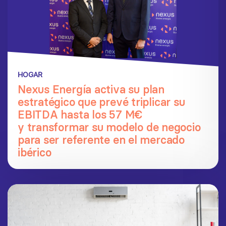
HOGAR
Nexus Energía activa su plan
estratégico que prevé triplicar su
EBITDA hasta los 57 M€
y transformar su modelo de negocio
para ser referente en el mercado
ibérico