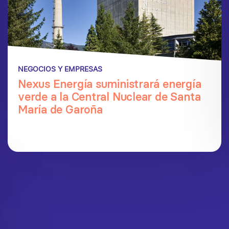
NEGOCIOS Y EMPRESAS
Nexus Energía suministrará energía
verde a la Central Nuclear de Santa
María de Garoña